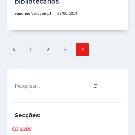
bibliotecários
Sandrine Vercaempt
17/06/2014
Page
Previous
1
2
3
4
navigation
Page
Pesquisar
Secções:
Arquivos