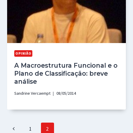
OPINIÃO
A Macroestrutura Funcional e o
Plano de Classificação: breve
análise
Sandrine Vercaempt
08/05/2014
Page
Previous
1
2