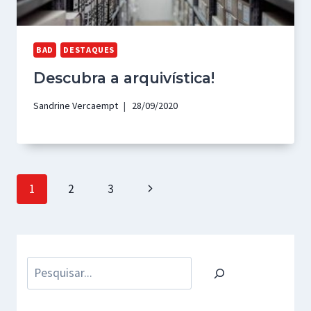
BAD
DESTAQUES
Descubra a arquivística!
Sandrine Vercaempt
28/09/2020
Page
Next
1
2
3
navigation
Page
Pesquisar