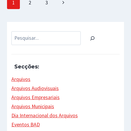
Page
Next
1
2
3
navigation
Page
Pesquisar
Secções:
Arquivos
Arquivos Audiovisuais
Arquivos Empresariais
Arquivos Municipais
Dia Internacional dos Arquivos
Eventos BAD