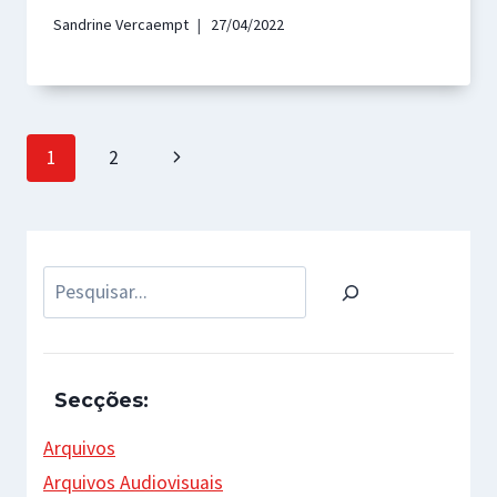
Sandrine Vercaempt
27/04/2022
Page
Next
1
2
navigation
Page
Pesquisar
Secções:
Arquivos
Arquivos Audiovisuais