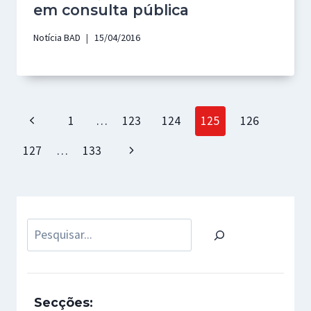
em consulta pública
Notícia BAD
15/04/2016
Page
Previous
1
…
123
124
125
126
navigation
Page
Next
127
…
133
Page
Pesquisar
Secções: