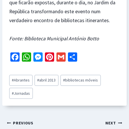
que ficarão expostas, durante o dia, no Jardim da
República transformando este evento num
verdadeiro encontro de bibliotecas itinerantes.
Fonte: Biblioteca Municipal António Botto
Fa
W
M
Pi
G
S
ce
h
es
nt
m
h
b
at
se
er
ai
ar
Post
#
Abrantes
#
abril 2013
#
bibliotecas móveis
o
sA
n
es
l
e
Tags:
o
p
ge
t
#
Jornadas
k
p
r
Navegação
PREVIOUS
NEXT