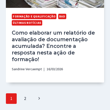
FORMAÇÃO E QUALIFICAÇÃO
BAD
ÚLTIMAS NOTÍCIAS
Como elaborar um relatório de
avaliação de documentação
acumulada? Encontre a
resposta nesta ação de
formação!
Sandrine Vercaempt
16/03/2026
Page
Next
1
2
navigation
Page