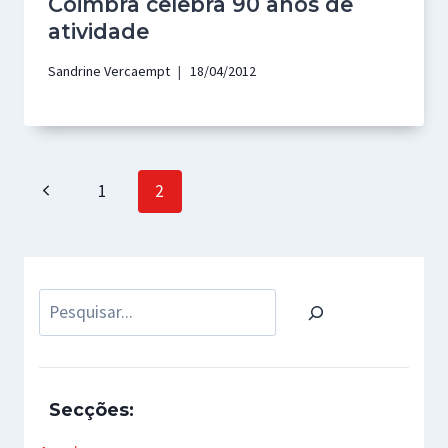
Coimbra celebra 90 anos de
atividade
Sandrine Vercaempt
18/04/2012
Page
Previous
1
2
navigation
Page
Pesquisar
Secções: