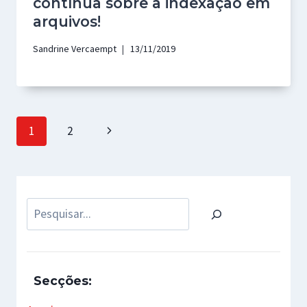
contínua sobre a indexação em
arquivos!
Sandrine Vercaempt
13/11/2019
Page
Next
1
2
navigation
Page
Pesquisar
Secções: