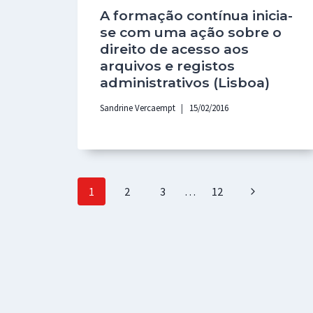
A formação contínua inicia-
se com uma ação sobre o
direito de acesso aos
arquivos e registos
administrativos (Lisboa)
Sandrine Vercaempt
15/02/2016
Page
Next
1
2
3
…
12
navigation
Page