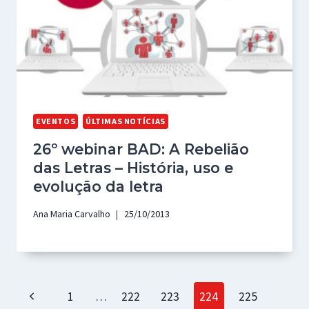
EVENTOS
ÚLTIMAS NOTÍCIAS
26º webinar BAD: A Rebelião
das Letras – História, uso e
evolução da letra
Ana Maria Carvalho
25/10/2013
Page
Previous
1
…
222
223
224
225