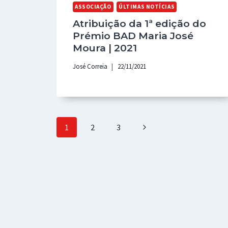
ASSOCIAÇÃO
ÚLTIMAS NOTÍCIAS
Atribuição da 1ª edição do
Prémio BAD Maria José
Moura | 2021
José Correia
22/11/2021
Page
Next
1
2
3
navigation
Page